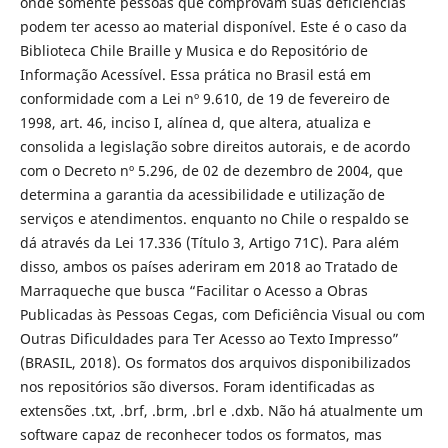
onde somente pessoas que comprovam suas deficiências
podem ter acesso ao material disponível. Este é o caso da
Biblioteca Chile Braille y Musica e do Repositório de
Informação Acessível. Essa prática no Brasil está em
conformidade com a Lei nº 9.610, de 19 de fevereiro de
1998, art. 46, inciso I, alínea d, que altera, atualiza e
consolida a legislação sobre direitos autorais, e de acordo
com o Decreto nº 5.296, de 02 de dezembro de 2004, que
determina a garantia da acessibilidade e utilização de
serviços e atendimentos. enquanto no Chile o respaldo se
dá através da Lei 17.336 (Título 3, Artigo 71C). Para além
disso, ambos os países aderiram em 2018 ao Tratado de
Marraqueche que busca “Facilitar o Acesso a Obras
Publicadas às Pessoas Cegas, com Deficiência Visual ou com
Outras Dificuldades para Ter Acesso ao Texto Impresso”
(BRASIL, 2018). Os formatos dos arquivos disponibilizados
nos repositórios são diversos. Foram identificadas as
extensões .txt, .brf, .brm, .brl e .dxb. Não há atualmente um
software capaz de reconhecer todos os formatos, mas