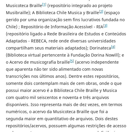
[1]
Musicoteca Braille
(repositório integrado ao projeto
[2]
Musibraille); A Biblioteca Chile Musica y Braille
(espaço
gerido por uma organização sem fins lucrativos fundada no
[3]
Chile) ; Repositório de Informação Acessível - RIA
(repositório ligado a Rede Brasileira de Estudos e Conteúdos
Adaptados - REBECA, rede onde diversas universidades
[4]
compartilham seus materiais adaptados); Dorinateca
(Biblioteca virtual pertencente à Fundação Dorina Nowill); e
[5]
o Acervo de musicografia braille
(acervo independente
que aparenta não ter sido alimentado com novas
transcrições nos últimos anos). Dentre estes repositórios,
somente dois contemplam mais de cem obras, onde o que
possui maior acervo é a Biblioteca Chile Braille y Musica
com quatro mil seiscentos e noventa e três arquivos
disponíveis. Isso representa mais de dez vezes, em termos
numéricos, o acervo da Musicoteca Braille que foi a
segunda maior em quantitativo de arquivos. Dois destes
repositórios/acervos, possuem algumas restrições de acesso